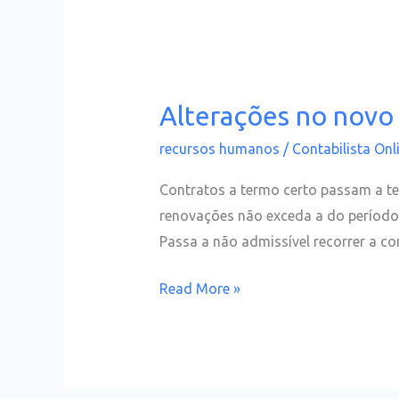
Alterações no novo
Alterações
no
recursos humanos
/
Contabilista Onl
novo
Código
Contratos a termo certo passam a te
Trabalho
renovações não exceda a do período
Passa a não admissível recorrer a c
Read More »