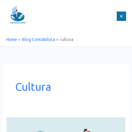
Skip
to
content
Home
Blog Contabilista
cultura
Cultura
Alterações
ao