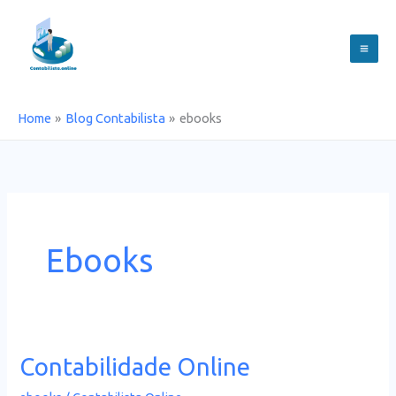
Skip
to
content
Home
Blog Contabilista
ebooks
Ebooks
Contabilidade Online
Contabilidade
Online