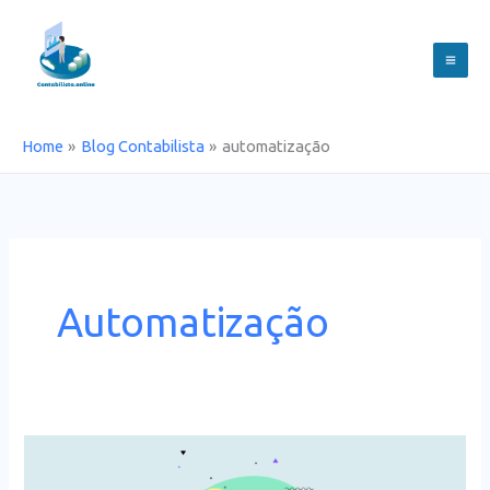
Skip
to
content
Home
Blog Contabilista
automatização
Automatização
Quanto
tempo