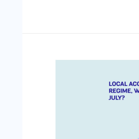
VAT
Regime
for
Short-
Term
Rentals
(Alojamento
Local):
What