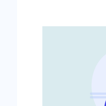
Empresas
Já
Podem
Emitir
Faturas
no
Portal
das
Finanças