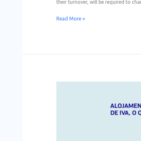
their turnover, will be required to c
Read More »
Regime
de
IVA
no
Alojamento
Local.
O