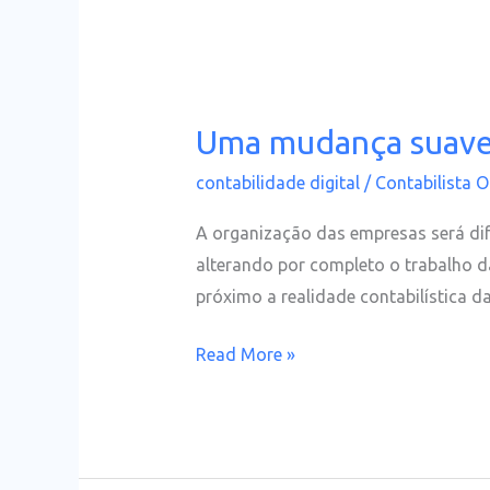
Uma mudança suave 
Uma
mudança
contabilidade digital
/
Contabilista O
suave
para
A organização das empresas será di
o
alterando por completo o trabalho d
fim
próximo a realidade contabilística d
do
Read More »
papel