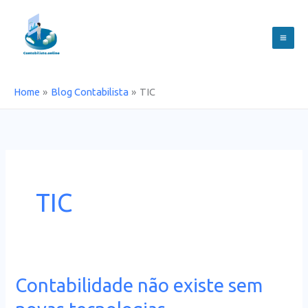
Skip
to
content
Home
Blog Contabilista
TIC
TIC
Contabilidade não existe sem
Contabilidade
não