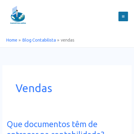
Skip
to
content
Home
Blog Contabilista
vendas
Vendas
Que documentos têm de
Que
documentos