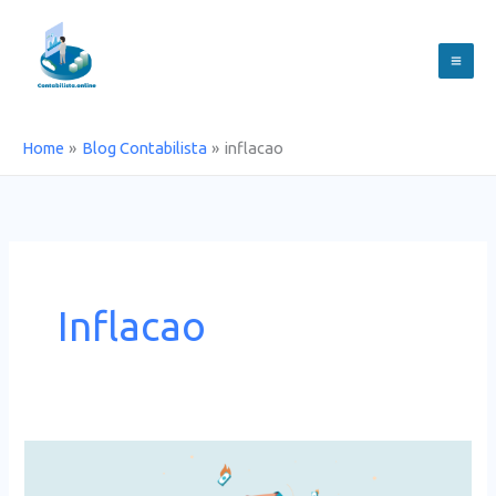
Skip
to
content
Home
Blog Contabilista
inflacao
Inflacao
Medidas
de